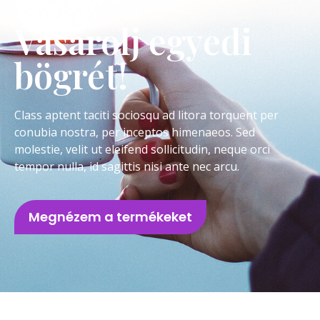
Vásárolj egyedi
bögrét!
Class aptent taciti sociosqu ad litora torquent per
conubia nostra, per inceptos himenaeos. Sed
molestie, velit ut eleifend sollicitudin, neque orci
tempor nulla, id sagittis nisi ante nec arcu.
Megnézem a termékeket