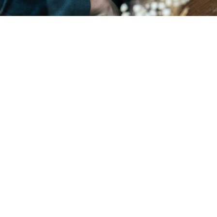
HA VALAMIT JOBBAN KIEMELNÉL
Egy címsor, a
legjobb
előnyöddel
Ez lehet egy alcím vagy egy tömör magyarázat arról,
amiről a szakasz szól. Sok függ attól, hogy mi a
tartalom, mit is akarsz elmondani az adott blokkal.