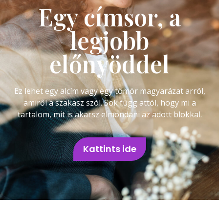
Egy címsor, a
legjobb
előnyöddel
Ez lehet egy alcím vagy egy tömör magyarázat arról,
amiről a szakasz szól. Sok függ attól, hogy mi a
tartalom, mit is akarsz elmondani az adott blokkal.
Kattints ide