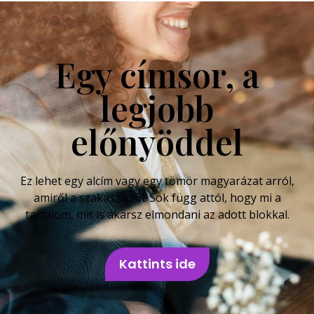
Egy címsor, a
legjobb
előnyöddel
Ez lehet egy alcím vagy egy tömör magyarázat arról,
amiről a szakasz szól. Sok függ attól, hogy mi a
tartalom, mit is akarsz elmondani az adott blokkal.
Kattints ide