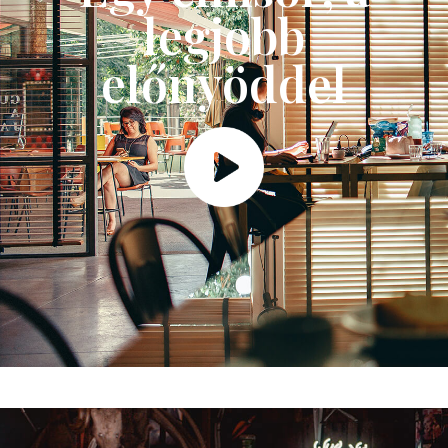
legjobb
előnyöddel