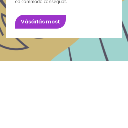
ea commodo consequat.
Vásárlás most
Próbáld ki az igazi
kávézási élményt