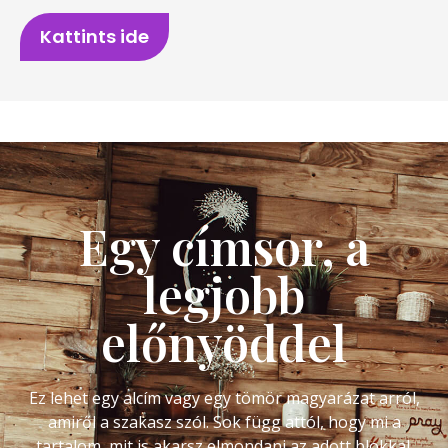
Kattints ide
Egy címsor, a
legjobb
előnyöddel
Ez lehet egy alcím vagy egy tömör magyarázat arról,
amiről a szakasz szól. Sok függ attól, hogy mi a
tartalom, mit is akarsz elmondani az adott blokkal.