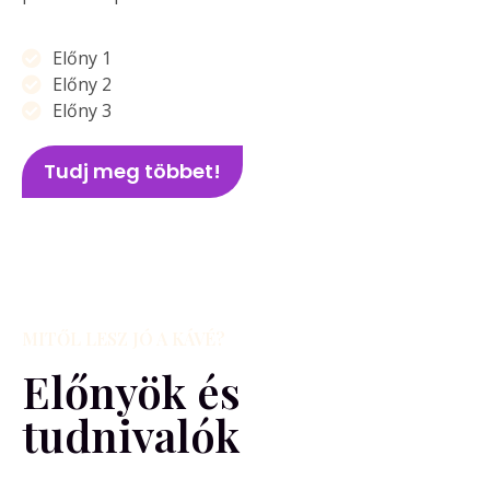
Előny 1
Előny 2
Előny 3
Tudj meg többet!
MITŐL LESZ JÓ A KÁVÉ?
Előnyök és
tudnivalók