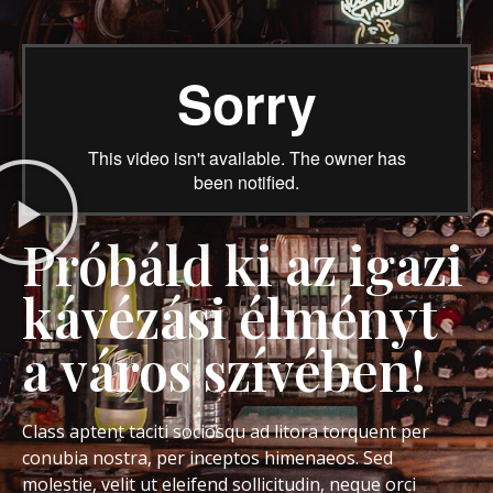
Próbáld ki az igazi
kávézási élményt
a város szívében!
Class aptent taciti sociosqu ad litora torquent per
conubia nostra, per inceptos himenaeos. Sed
molestie, velit ut eleifend sollicitudin, neque orci