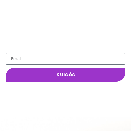
a város szívében!
Class aptent taciti sociosqu ad litora torquent per
conubia nostra, per inceptos himenaeos. Sed
molestie, velit ut eleifend sollicitudin, neque orci
tempor nulla, id sagittis nisi ante nec arcu.
Küldés